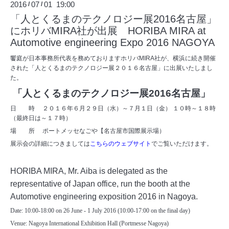
2016
07
01 19:00
/
/
「人とくるまのテクノロジー展2016名古屋」
にホリバMIRA社が出展 HORIBA MIRA at
Automotive engineering Expo 2016 NAGOYA
饗庭が日本事務所代表を務めておりますホリバMIRA社が、横浜に続き開催
された「人とくるまのテクノロジー展２０１６名古屋」に出展いたしまし
た。
「人とくるまのテクノロジー展2016名古屋」
日 時
２０１６年６月２９日（水）～７月１日（金） １０時～１８時
（最終日は～１７時）
場 所
ポートメッセなごや【名古屋市国際展示場）
展示会の詳細につきましては
こちらのウェブサイト
でご覧いただけます。
HORIBA MIRA, Mr. Aiba is delegated as the
representative of Japan office, run the booth at the
Automotive engineering exposition 2016 in Nagoya.
Date: 10:00-18:00 on 26 June - 1 July 2016 (10:00-17:00 on the final day)
Venue: Nagoya International Exhibition Hall (Portmesse Nagoya)