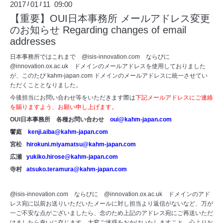
2017
01
11 09:00
/
/
【重要】OUI日本事務所 メールアドレス変更
のお知らせ Regarding changes of email
addresses
日本事務所ではこれまで @isis-innovation.com ならびに
@innovation.ox.ac.uk ドメインのメールアドレスを使用しておりました
が、このたび kahm-japan.com ドメインのメールアドレスに統一させてい
ただくこととなりました。
今後担当にお問い合わせ等をいただきます際は
下記メールアドレスにご連絡
を賜りますよう、お願い申し上げます。
OUI日本事務所 各種お問い合わせ
oui@kahm-japan.com
饗庭
kenji.aiba@kahm-japan.com
宮松
hirokuni.miyamatsu@kahm-japan.com
広瀬
yukiko.hirose@kahm-japan.com
寺村
atsuko.teramura@kahm-japan.com
@isis-innovation.com ならびに @innovation.ox.ac.uk ドメインのアド
レス宛に以前お送りいただいたメールに対し担当より返信がないなど、万が
一ご不安な点がございましたら、念のため上記のアドレス宛にご再送いただ
けましたら幸いに存じます。大変ご迷惑をおかけいたしますこと、心よりお