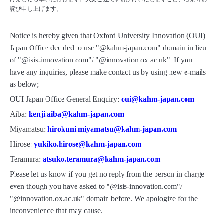
詫び申し上げます。
Notice is hereby given that Oxford University Innovation (OUI)
Japan Office decided to use "@kahm-japan.com" domain in lieu
of "@isis-innovation.com"/ "@innovation.ox.ac.uk". If you
have any inquiries, please make contact us by using new e-mails
as below;
OUI Japan Office General Enquiry:
oui@kahm-japan.com
Aiba:
kenji.aiba@kahm-japan.com
Miyamatsu:
hirokuni.miyamatsu@kahm-japan.com
Hirose:
yukiko.hirose@kahm-japan.com
Teramura:
atsuko.teramura@kahm-japan.com
Please let us know if you get no reply from the person in charge
even though you have asked to "@isis-innovation.com"/
"@innovation.ox.ac.uk" domain before. We apologize for the
inconvenience that may cause.