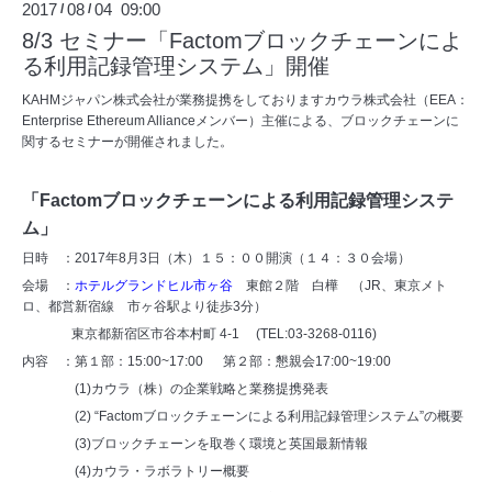
2017
08
04 09:00
/
/
8/3 セミナー「Factomブロックチェーンによ
る利用記録管理システム」開催
KAHMジャパン株式会社が業務提携をしておりますカウラ株式会社（EEA：
Enterprise Ethereum Allianceメンバー）主催による、ブロックチェーンに
関するセミナーが開催されました。
「Factomブロックチェーンによる利用記録管理システ
ム」
日時 ：2017年8月3日（木）１５：００開演（１４：３０会場）
会場 ：
ホテルグランドヒル市ヶ谷
東館２階 白樺 （JR、東京メト
ロ、都営新宿線 市ヶ谷駅より徒歩3分）
東京都新宿区市谷本村町 4-1 (TEL:03-3268-0116)
内容 ：第１部：15:00~17:00 第２部：懇親会17:00~19:00
(1)カウラ（株）の企業戦略と業務提携発表
(2) “Factomブロックチェーンによる利用記録管理システム”の概要
(3)ブロックチェーンを取巻く環境と英国最新情報
(4)カウラ・ラボラトリー概要