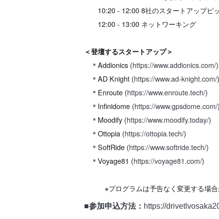
10:20 - 12:00 8社のスタートアップピ
12:00 - 13:00 ネットワーキング
＜登壇するスタートアップ＞
＊Addionics (
https://www.addionics.com/
)
＊AD Knight (
https://www.ad-knight.com/
＊Enroute (
https://www.enroute.tech/
)
＊Infinidome (
https://www.gpsdome.com/
＊Moodify (
https://www.moodify.today/
)
＊Ottopia (
https://ottopia.tech/
)
＊SoftRide (
https://www.softride.tech/
)
＊Voyage81 (
https://voyage81.com/
)
※プログラムは予告なく変更する場合が
■参加申込方法：
https://drivetlvosaka