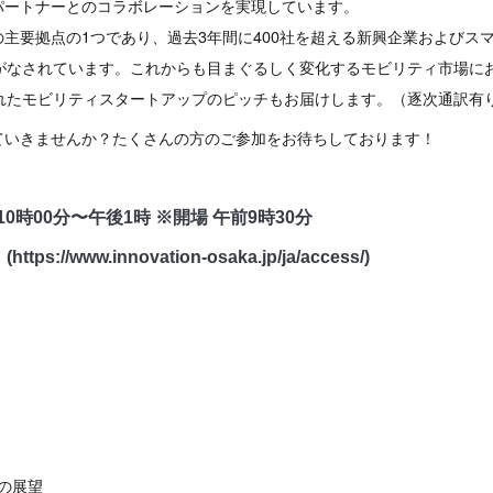
パートナーとのコラボレーションを実現しています。
主要拠点の1つであり、過去3年間に400社を超える新興企業およびス
がなされています。これからも目まぐるしく変化するモビリティ市場にお
されたモビリティスタートアップのピッチもお届けします。（逐次通訳有
ていきませんか？たくさんの方のご参加をお待ちしております！
0時00分〜午後1時 ※開場 午前9時30分
(
https://www.innovation-osaka.jp/ja/access/
)
ィの展望