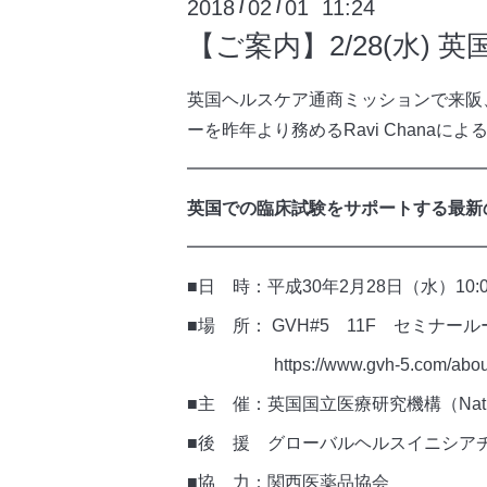
2018
02
01 11:24
/
/
【ご案内】2/28(水
英国ヘルスケア通商ミッションで来阪、英国国際通
ーを昨年より務めるRavi Chan
━━━━━━━━━━━━━━━━━
英国での臨床試験をサポートする最新
━━━━━━━━━━━━━━━━━
■日 時：平成30年2月28日（水）10:00
■場 所： GVH#5 11F 
https://www.gvh-5.com
■主 催：英国国立医療研究機構（National Inst
■後 援 グローバルヘルスイニシア
■協 力：関西医薬品協会