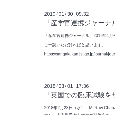
2019
01
30 09:32
/
/
「産学官連携ジャーナ
「産学官連携ジャーナル」2019年
ご一読いただければと思います。
https://sangakukan.jst.go.jp/journal/jo
2018
03
01 17:36
/
/
「英国での臨床試験を
2018年2月28日（水）、Mr.Ravi Chan
ー）による掲題セミナーが開催されま