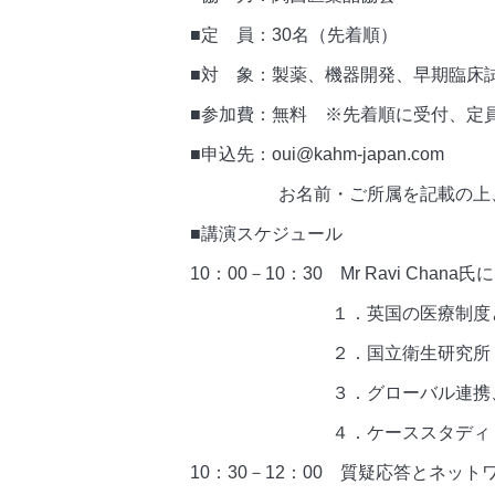
■定 員：30名（先着順）
■対 象：製薬、機器開発、早期臨床
■参加費：無料 ※先着順に受付、定
■申込先：oui@kahm-japan.com
お名前・ご所属を記載の上、メ
■講演スケジュール
10：00－10：30 Mr Ravi Cha
１．英国の医療制度と国民保険サービス(N
２．国立衛生研究所（National Insti
３．グローバル連携、英国の医
４．ケーススタディ
10：30－12：00 質疑応答とネッ