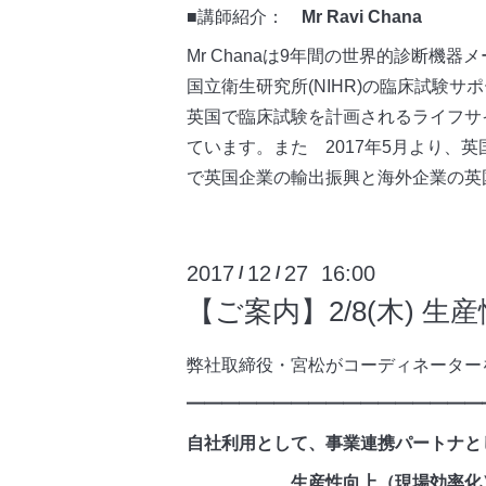
■講師紹介：
Mr Ravi Chana
Mr Chanaは9年間の世界的診断
国立衛生研究所(NIHR)の臨床試験サポート組織であ
英国で臨床試験を計画されるライフサ
ています。また 2017年5月より、英国国際通
で英国企業の輸出振興と海外企業の英
2017
12
27 16:00
/
/
【ご案内】2/8(木) 
弊社取締役・宮松がコーディネーター
━━━━━━━━━━━━━━━━━
自社利用として、事業連携パートナと
生産性向上（現場効率化） I