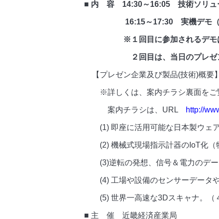
■ 内 容 14:30～16:05 技術ソ
16:15～17:30 実機デモ（3
※１回目に参加されるデモは、
２回目は、当日のプレゼンを見
【プレゼン企業及び製品(技術)概要
※詳しくは、案内チラシ裏面をご
案内チラシは、URL
http://ww
(1) 即座に活用可能な日本製ウェアラ
(2) 機械式現場指示計器のIoT化
(3)逆転の発想、信号＆電力のデー
(4) 工場や設備のセンサーデータ
(5) 世界一高速な3Dスキャナ。（
■ 主 催 近畿経済産業局