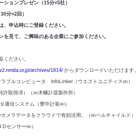
リューションプレゼン（15分×5社）
0分×2回）
申込時にご登録ください。
て、ご興味のある企業にご参加ください。
】
覧ください。
w2.nmda.or.jp/archives/1814/
からダウンロードいただけます。
ブルコンピュータ InfoLinker（ウエストユニティス㈱）
（特許取得済）（㈱木幡計器製作所）
タ通信システム（豊中計装㈱）
やカメラデータをクラウドで有効活用。（㈱ベルチャイルド）
４Dセンサー㈱）